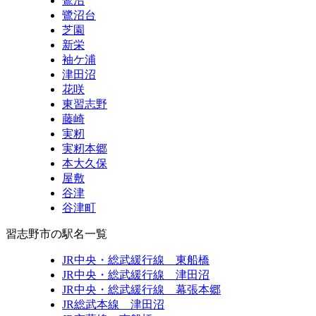
鷺沼
鷺沼台
芝園
新栄
袖ケ浦
津田沼
花咲
東習志野
藤崎
実籾
実籾本郷
本大久保
屋敷
谷津
谷津町
習志野市の駅名一覧
JR中央・総武緩行線 東船橋
JR中央・総武緩行線 津田沼
JR中央・総武緩行線 幕張本郷
JR総武本線 津田沼