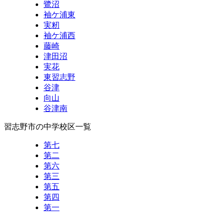
鷺沼
袖ケ浦東
実籾
袖ケ浦西
藤崎
津田沼
実花
東習志野
谷津
向山
谷津南
習志野市の中学校区一覧
第七
第二
第六
第三
第五
第四
第一