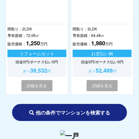
間取り：
2LDK
間取り：
3LDK
専有面積：
72.06㎡
専有面積：
64.48㎡
1,250
1,980
販売価格：
万円
販売価格：
万円
リフォームセット
お支払い例
頭金0円/ボーナス払い0円
頭金0円/ボーナス払い0円
39,532
52,489
月々
円
月々
円
詳細を見る
詳細を見る
他の条件でマンションを検索する