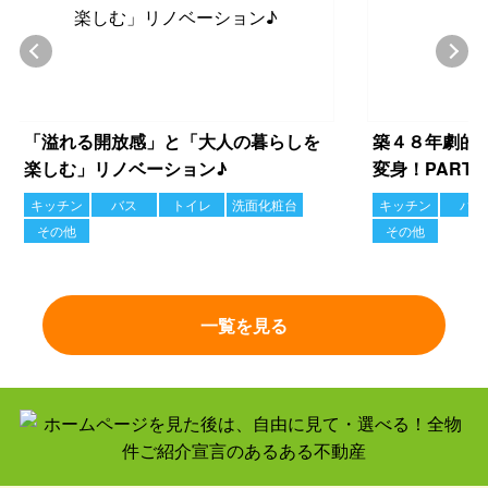
Previous
Next
「溢れる開放感」と「大人の暮らしを
築４８年劇的
楽しむ」リノベーション♪
変身！PART
キッチン
バス
トイレ
洗面化粧台
キッチン
バス
その他
その他
一覧を見る