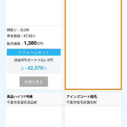
間取り：
3LDK
専有面積：
67.92㎡
1,380
販売価格：
万円
リフォームセット
頭金0円/ボーナス払い0円
42,978
月々
円
詳細を見る
高品ハイツ1号棟
アインズコート稲毛
千葉市若葉区高品町
千葉市稲毛区園生町