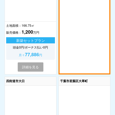
土地面積：
166.75㎡
1,200
販売価格：
万円
新築セットプラン
頭金0円/ボーナス払い0円
77,886
月々
円
詳細を見る
四街道市大日
千葉市若葉区大草町