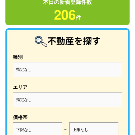
本日の新着登録件数
206
件
種別
エリア
価格帯
～