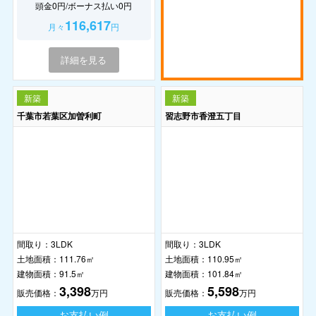
頭金0円/ボーナス払い0円
116,617
月々
円
詳細を見る
新築
新築
千葉市若葉区加曽利町
習志野市香澄五丁目
間取り：
3LDK
間取り：
3LDK
土地面積：
111.76㎡
土地面積：
110.95㎡
建物面積：
91.5㎡
建物面積：
101.84㎡
3,398
5,598
販売価格：
万円
販売価格：
万円
お支払い例
お支払い例