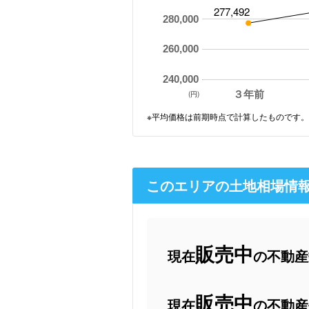
277,492
280,000
260,000
240,000
３年前
(円)
※平均価格は前期時点で計算したものです。
このエリアの土地相場情
販売中
現在
の不動産数
販売中
現在
の不動産