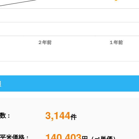
２年前
１年前
報
3,144
 :
件
140,403
平米価格 :
円（㎡単価）