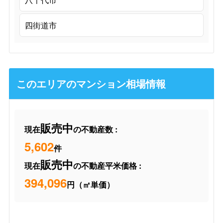
四街道市
このエリアのマンション相場情報
販売中
現在
の不動産数 :
5,602
件
販売中
現在
の不動産平米価格 :
394,096
円（㎡単価）