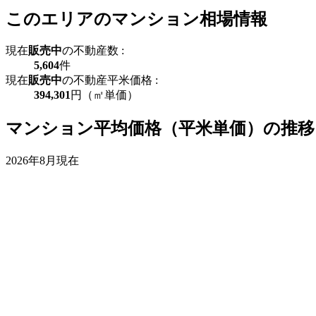
このエリアのマンション相場情報
現在
販売中
の不動産数 :
5,604
件
現在
販売中
の不動産平米価格 :
394,301
円（㎡単価）
マンション平均価格（平米単価）の推移
2026年8月現在