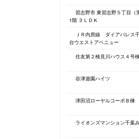
習志野市 東習志野５丁目（
1階 ３ＬＤＫ
ＪＲ内房線 ダイアパレス
台ウエストアベニュー
住友第２検見川ハウス４号
谷津遊園ハイツ
津田沼ローヤルコーポＢ棟
ライオンズマンション千葉