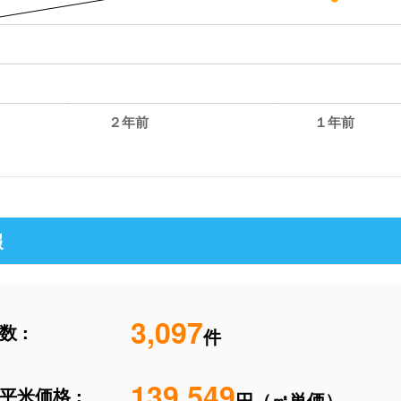
２年前
１年前
報
3,097
 :
件
139,549
平米価格 :
円（㎡単価）