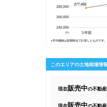
277,492
280,000
260,000
240,000
３年前
(円)
※平均価格は前期時点で計算したものです。
このエリアの土地相場情
販売中
現在
の不動産数
販売中
現在
の不動産