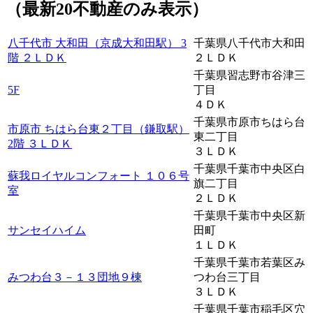
（最新20不動産のみ表示）
八千代市 大和田（京成大和田駅） 3
千葉県八千代市大和田
階 ２ＬＤＫ
２ＬＤＫ
千葉県習志野市谷津三
5F
丁目
４ＤＫ
千葉県市原市ちはら台
市原市 ちはら台東２丁目（鎌取駅）
東二丁目
2階 ３ＬＤＫ
３ＬＤＫ
千葉県千葉市中央区白
蘇我ロイヤルコンフォート １０６号
旗二丁目
室
２ＬＤＫ
千葉県千葉市中央区新
サンセイハイム
田町
１ＬＤＫ
千葉県千葉市若葉区み
みつわ台３－１３団地９棟
つわ台三丁目
３ＬＤＫ
千葉県千葉市稲毛区穴