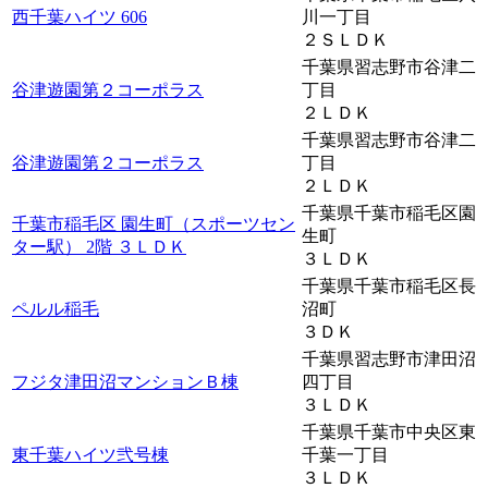
西千葉ハイツ 606
川一丁目
２ＳＬＤＫ
千葉県習志野市谷津二
谷津遊園第２コーポラス
丁目
２ＬＤＫ
千葉県習志野市谷津二
谷津遊園第２コーポラス
丁目
２ＬＤＫ
千葉県千葉市稲毛区園
千葉市稲毛区 園生町（スポーツセン
生町
ター駅） 2階 ３ＬＤＫ
３ＬＤＫ
千葉県千葉市稲毛区長
ペルル稲毛
沼町
３ＤＫ
千葉県習志野市津田沼
フジタ津田沼マンションＢ棟
四丁目
３ＬＤＫ
千葉県千葉市中央区東
東千葉ハイツ弐号棟
千葉一丁目
３ＬＤＫ