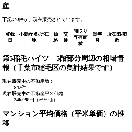
産
下記の
0
件が、現在販売されています。
間取り
登録
不動産名/所在
価
交
築年
所在階/階
専有面
日
地
格
通
月
数
積
第5稲毛ハイツ 5階部分周辺の相場情
報（千葉市稲毛区の集計結果です）
現在
販売中
の不動産数 :
847
件
現在
販売中
の不動産平米価格 :
346,998
円（㎡単価）
マンション平均価格（平米単価）の推
移