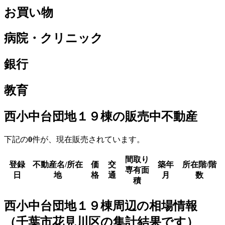
お買い物
病院・クリニック
銀行
教育
西小中台団地１９棟の販売中不動産
下記の
0
件が、現在販売されています。
間取り
登録
不動産名/所在
価
交
築年
所在階/階
専有面
日
地
格
通
月
数
積
西小中台団地１９棟周辺の相場情報
（千葉市花見川区の集計結果です）