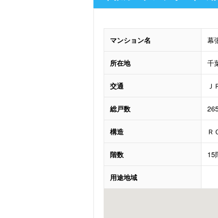
マンション名
幕
所在地
千
交通
Ｊ
総戸数
26
構造
Ｒ
階数
1
用途地域