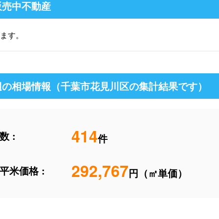
販売中不動産
ます。
辺の相場情報（千葉市花見川区の集計結果です）
414
 :
件
292,767
平米価格 :
円（㎡単価）