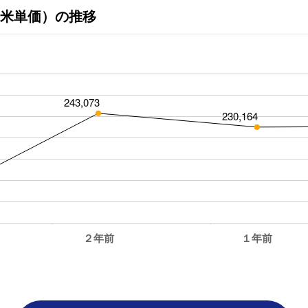
米単価）の推移
243,073
230,164
２年前
１年前