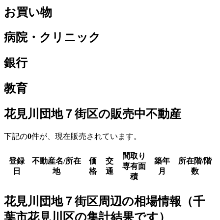
お買い物
病院・クリニック
銀行
教育
花見川団地７街区の販売中不動産
下記の
0
件が、現在販売されています。
間取り
登録
不動産名/所在
価
交
築年
所在階/階
専有面
日
地
格
通
月
数
積
花見川団地７街区周辺の相場情報（千
葉市花見川区の集計結果です）