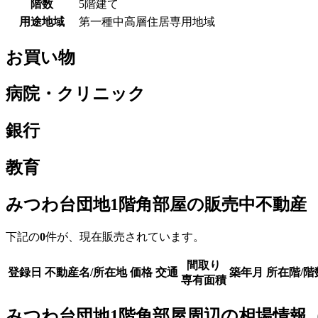
階数
5階建て
用途地域
第一種中高層住居専用地域
お買い物
病院・クリニック
銀行
教育
みつわ台団地1階角部屋の販売中不動産
下記の
0
件が、現在販売されています。
間取り
登録日
不動産名/所在地
価格
交通
築年月
所在階/階
専有面積
みつわ台団地1階角部屋周辺の相場情報