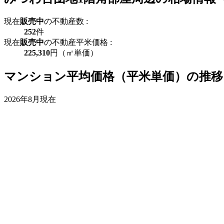
現在
販売中
の不動産数 :
252
件
現在
販売中
の不動産平米価格 :
225,310
円（㎡単価）
マンション平均価格（平米単価）の推移
2026年8月現在