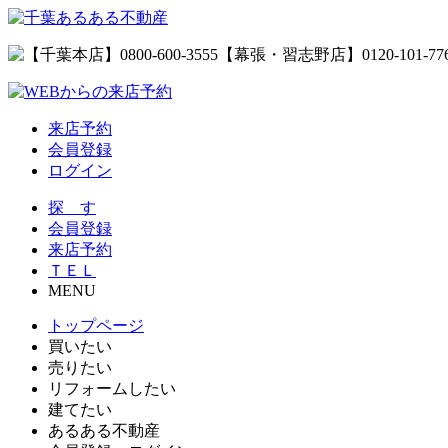
来店予約
会員登録
ログイン
探 す
会員登録
来店予約
ＴＥＬ
MENU
トップページ
買いたい
売りたい
リフォームしたい
建てたい
あるある不動産