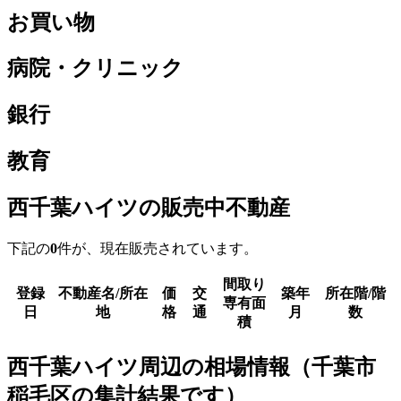
お買い物
病院・クリニック
銀行
教育
西千葉ハイツの販売中不動産
下記の
0
件が、現在販売されています。
間取り
登録
不動産名/所在
価
交
築年
所在階/階
専有面
日
地
格
通
月
数
積
西千葉ハイツ周辺の相場情報（千葉市
稲毛区の集計結果です）