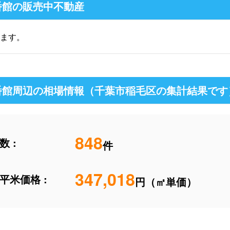
番館の販売中不動産
ます。
番館周辺の相場情報（千葉市稲毛区の集計結果です
848
 :
件
347,018
平米価格 :
円（㎡単価）