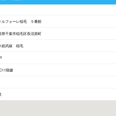
ィルフォーレ稲毛 ５番館
葉県千葉市稲毛区長沼原町
Ｒ総武線 稲毛
戸
C11階建
業