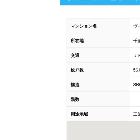
マンション名
ヴ
所在地
千
交通
Ｊ
総戸数
56
構造
SR
階数
用途地域
工