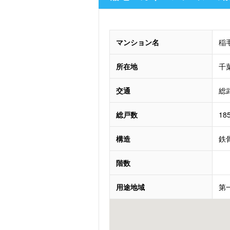
マンション名
稲
所在地
千
交通
総
総戸数
18
構造
鉄
階数
用途地域
第