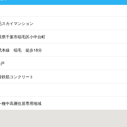
毛スカイマンション
葉県千葉市稲毛区小中台町
武本線 稲毛 徒歩18分
5戸
骨鉄筋コンクリート
一種中高層住居専用地域