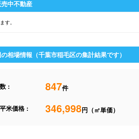
販売中不動産
ます。
辺の相場情報（千葉市稲毛区の集計結果です）
847
 :
件
346,998
平米価格 :
円（㎡単価）