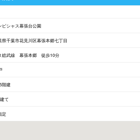
ンビシャス幕張台公園
葉県千葉市花見川区幕張本郷七丁目
Ｒ総武線 幕張本郷 徒歩10分
戸
C5階建
階建て
指定