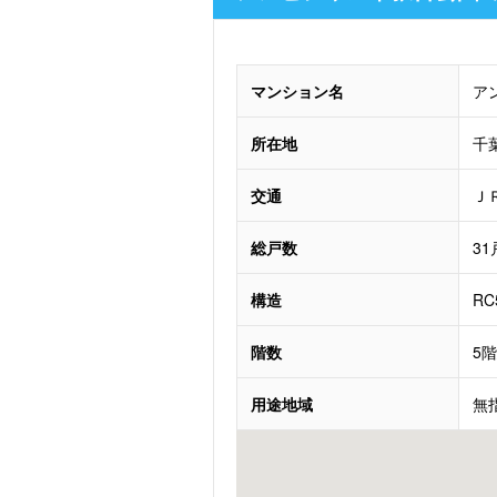
マンション名
ア
所在地
千
交通
Ｊ
総戸数
31
構造
R
階数
5
用途地域
無