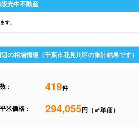
の販売中不動産
ます。
周辺の相場情報（千葉市花見川区の集計結果です）
419
 :
件
294,055
平米価格 :
円（㎡単価）