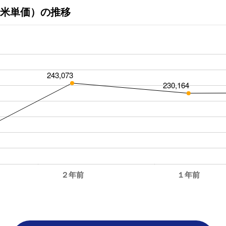
米単価）の推移
243,073
230,164
２年前
１年前