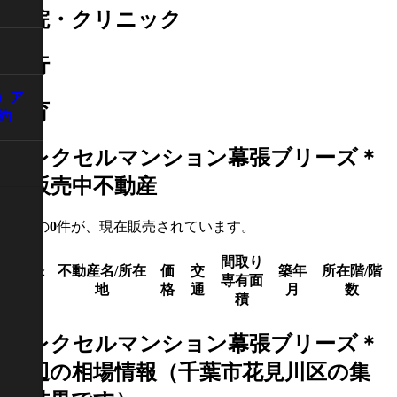
病院・クリニック
銀行
）ア
教育
約
＊レクセルマンション幕張ブリーズ＊
の販売中不動産
下記の
0
件が、現在販売されています。
間取り
登録
不動産名/所在
価
交
築年
所在階/階
専有面
日
地
格
通
月
数
積
＊レクセルマンション幕張ブリーズ＊
周辺の相場情報（千葉市花見川区の集