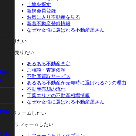
土地を探す
新規会員登録
お気に入り不動産を見る
新着不動産登録情報
なぜか女性に選ばれる不動産屋さん
売りたい
あるある不動産査定
ご相談・査定依頼
却時
不動産買取サービス
由
あるある不動産が売却時に選ばれる7つの理由
不動産売却の流れ
千葉エリアの不動産相場情報
なぜか女性に選ばれる不動産屋さん
相場
リフォームしたい
る不
リフォーム＆リノベプラン