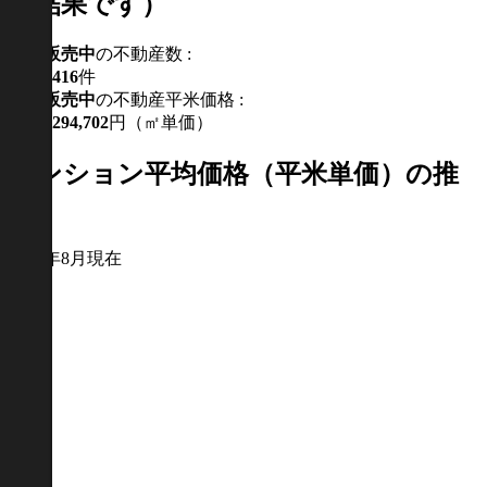
計結果です）
現在
販売中
の不動産数 :
416
件
現在
販売中
の不動産平米価格 :
294,702
円（㎡単価）
マンション平均価格（平米単価）の推
移
2026年8月現在