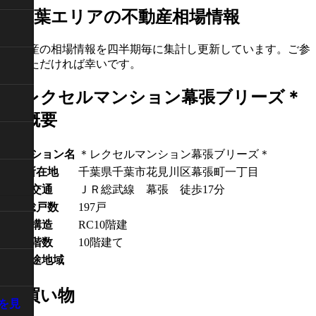
不動産の相場情報を四半期毎に集計し更新しています。ご参
考いただければ幸いです。
＊レクセルマンション幕張ブリーズ＊
の概要
マンション名
＊レクセルマンション幕張ブリーズ＊
所在地
千葉県千葉市花見川区幕張町一丁目
交通
ＪＲ総武線 幕張 徒歩17分
総戸数
197戸
構造
RC10階建
階数
10階建て
用途地域
お買い物
を見