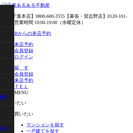
来店予約
会員登録
ログイン
探 す
会員登録
来店予約
ＴＥＬ
MENU
見る
買いたい
マンションを探す
る不
一戸建てを探す