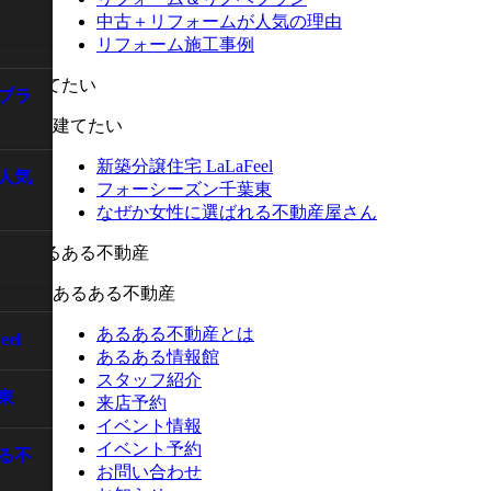
中古＋リフォームが人気の理由
リフォーム施工事例
プラ
建てたい
新築分譲住宅 LaLaFeel
人気
フォーシーズン千葉東
なぜか女性に選ばれる不動産屋さん
あるある不動産
あるある不動産とは
el
あるある情報館
スタッフ紹介
東
来店予約
イベント情報
イベント予約
る不
お問い合わせ