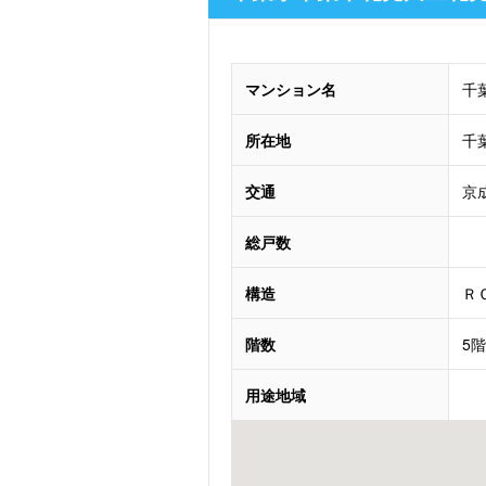
マンション名
千
所在地
千
交通
京
総戸数
構造
Ｒ
階数
5
用途地域