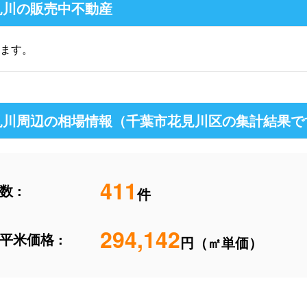
見川の販売中不動産
ます。
見川周辺の相場情報（千葉市花見川区の集計結果で
411
 :
件
294,142
平米価格 :
円（㎡単価）