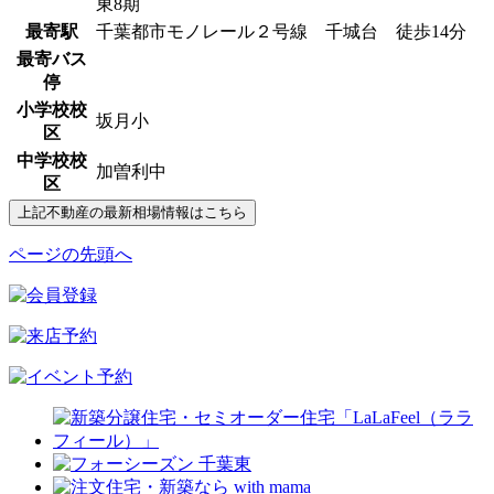
東8期
最寄駅
千葉都市モノレール２号線 千城台 徒歩14分
最寄バス
停
小学校校
坂月小
区
中学校校
加曽利中
区
ページの先頭へ