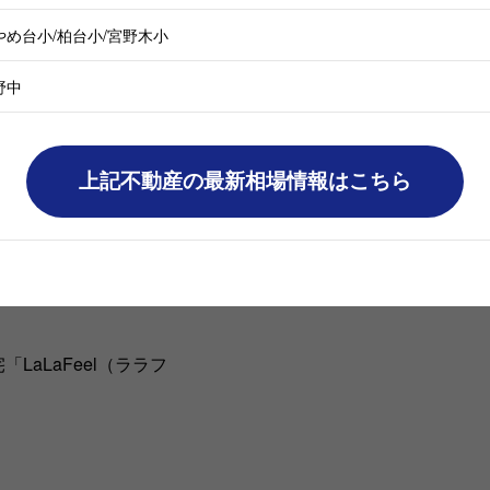
やめ台小/柏台小/宮野木小
野中