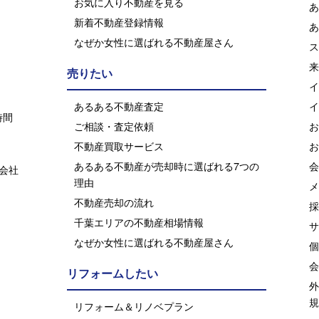
お気に入り不動産を見る
あ
新着不動産登録情報
あ
なぜか女性に選ばれる不動産屋さん
ス
来
売りたい
イ
あるある不動産査定
イ
ご相談・査定依頼
お
不動産買取サービス
お
あるある不動産が売却時に選ばれる7つの
会
理由
メ
不動産売却の流れ
採
千葉エリアの不動産相場情報
サ
なぜか女性に選ばれる不動産屋さん
個
会
リフォームしたい
外
規
リフォーム＆リノベプラン