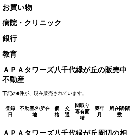
お買い物
病院・クリニック
銀行
教育
ＡＰＡタワーズ八千代緑が丘の販売中
不動産
下記の
0
件が、現在販売されています。
間取り
登録
不動産名/所在
価
交
築年
所在階/階
専有面
日
地
格
通
月
数
積
ＡＰＡタワーズ八千代緑が丘周辺の相