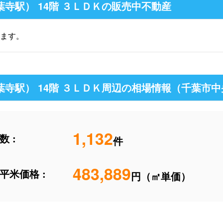
寺駅） 14階 ３ＬＤＫの販売中不動産
ます。
葉寺駅） 14階 ３ＬＤＫ周辺の相場情報（千葉市
1,132
 :
件
483,889
平米価格 :
円（㎡単価）