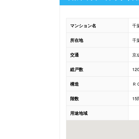
マンション名
千
所在地
千
交通
京
総戸数
12
構造
Ｒ
階数
1
用途地域