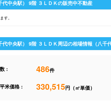
千代中央駅） 9階 ３ＬＤＫの販売中不動産
ます。
千代中央駅） 9階 ３ＬＤＫ周辺の相場情報（八千
486
 :
件
330,515
平米価格 :
円（㎡単価）