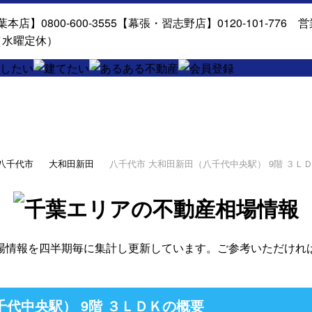
八千代市
大和田新田
八千代市 大和田新田（八千代中央駅） 9階 ３Ｌ
場情報を四半期毎に集計し更新しています。ご参考いただけれ
千代中央駅） 9階 ３ＬＤＫの概要