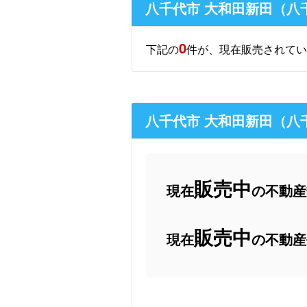
八千代市 大和田新田（八
0
下記の
件が、現在販売されてい
八千代市 大和田新田（八
販売中
現在
の不動産数
販売中
現在
の不動産