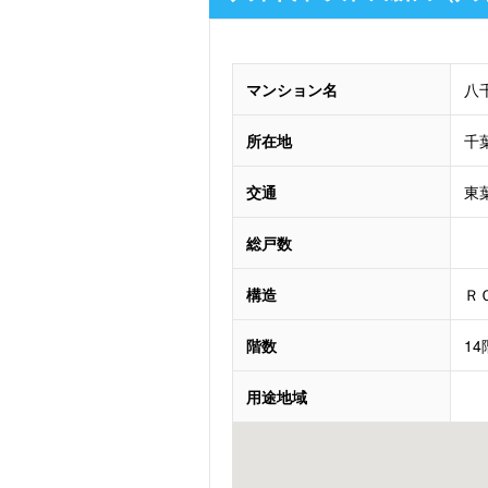
マンション名
八
所在地
千
交通
東
総戸数
構造
Ｒ
階数
1
用途地域