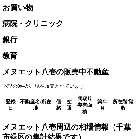
お買い物
病院・クリニック
銀行
教育
メヌエット八壱の販売中不動産
下記の
0
件が、現在販売されています。
間取り
登録
不動産名/所在
価
交
築年
所在階/階
専有面
日
地
格
通
月
数
積
メヌエット八壱周辺の相場情報（千葉
市緑区の集計結果です）