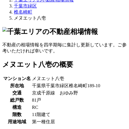
千葉市緑区
椎名崎町
メヌエット八壱
不動産の相場情報を四半期毎に集計し更新しています。ご参
考いただければ幸いです。
メヌエット八壱の概要
マンション名
メヌエット八壱
所在地
千葉県千葉市緑区椎名崎町189-10
交通
京成千原線 おゆみ野
総戸数
81戸
構造
RC
階数
11階建て
用途地域
第一種住居