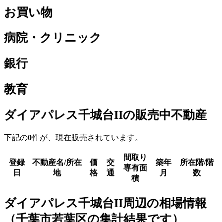
お買い物
病院・クリニック
銀行
教育
ダイアパレス千城台IIの販売中不動産
下記の
0
件が、現在販売されています。
間取り
登録
不動産名/所在
価
交
築年
所在階/階
専有面
日
地
格
通
月
数
積
ダイアパレス千城台II周辺の相場情報
（千葉市若葉区の集計結果です）