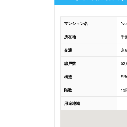
マンション名
*
所在地
千
交通
京
総戸数
52
構造
SR
階数
1
用途地域