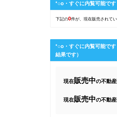
*○o・すぐに内覧可能で
0
下記の
件が、現在販売されてい
*○o・すぐに内覧可能で
結果です）
販売中
現在
の不動産数
販売中
現在
の不動産