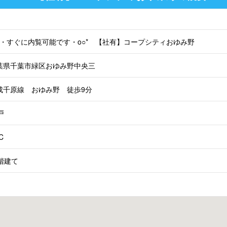
○o・すぐに内覧可能です・o○* 【社有】コープシティおゆみ野
葉県千葉市緑区おゆみ野中央三
成千原線 おゆみ野 徒歩9分
戸
C
3階建て