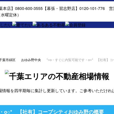
千葉市緑区
おゆみ野中央
*○o・すぐに内覧可能です・o○* 【社有】
場情報を四半期毎に集計し更新しています。ご参考いただけれ
す・o○* 【社有】コープシティおゆみ野の概要