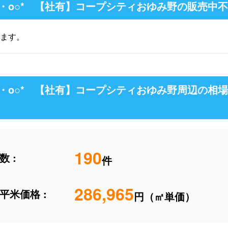
す・o○* 【社有】コープシティおゆみ野の販売中
ます。
す・o○* 【社有】コープシティおゆみ野周辺の相
190
 :
件
286,965
平米価格 :
円（㎡単価）