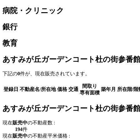
病院・クリニック
銀行
教育
あすみが丘ガーデンコート杜の街参番館
下記の
0
件が、現在販売されています。
間取り
登録日
不動産名/所在地
価格
交通
築年月
所在階/階
専有面積
あすみが丘ガーデンコート杜の街参番館
現在
販売中
の不動産数 :
194
件
現在
販売中
の不動産平米価格 :