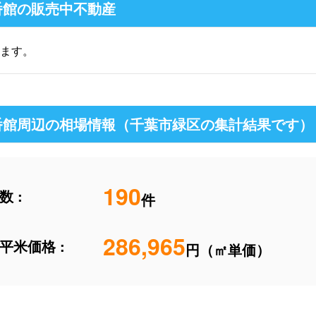
番館の販売中不動産
ます。
番館周辺の相場情報（千葉市緑区の集計結果です）
190
 :
件
286,965
平米価格 :
円（㎡単価）