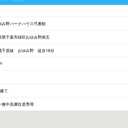
ゆみ野パークハウス弐番館
葉県千葉市緑区おゆみ野南五
成千原線 おゆみ野 徒歩18分
戸
階建て
一種中高層住居専用