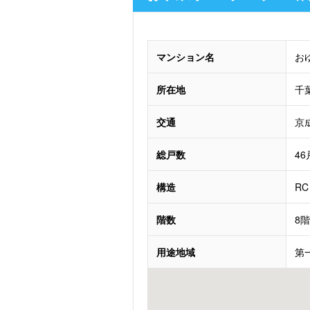
マンション名
お
所在地
千
交通
京
総戸数
46
構造
RC
階数
8
用途地域
第