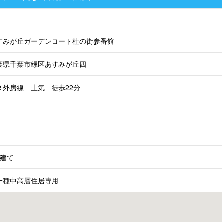
すみが丘ガーデンコート杜の街参番館
葉県千葉市緑区あすみが丘四
Ｒ外房線 土気 徒歩22分
階建て
一種中高層住居専用