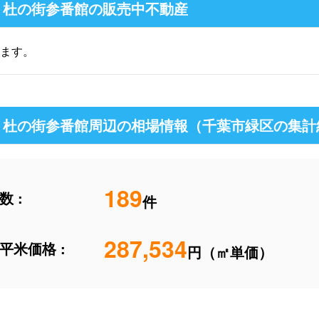
ト杜の街参番館の販売中不動産
ます。
ト杜の街参番館周辺の相場情報（千葉市緑区の集計
189
 :
件
287,534
平米価格 :
円（㎡単価）