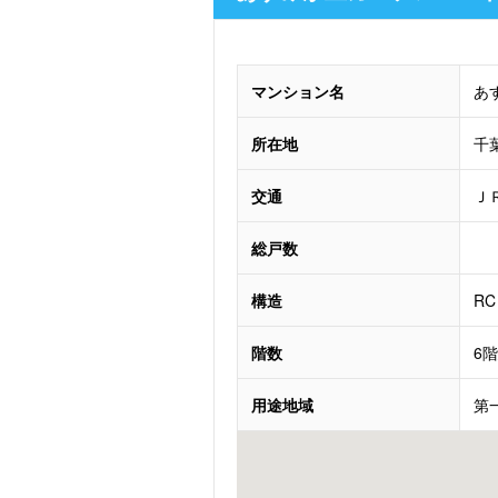
マンション名
あ
所在地
千
交通
Ｊ
総戸数
構造
RC
階数
6
用途地域
第