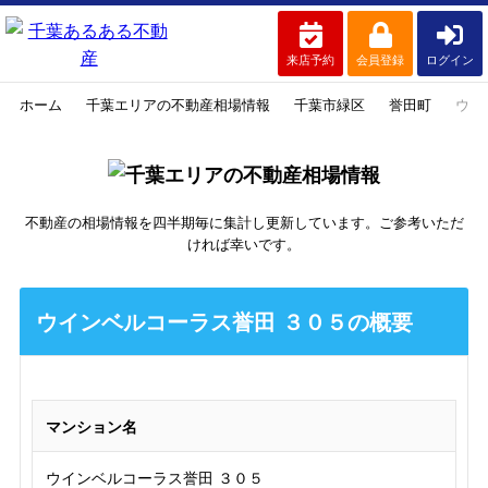
来店予約
会員登録
ログイン
ホーム
千葉エリアの不動産相場情報
千葉市緑区
誉田町
ウイ
不動産の相場情報を四半期毎に集計し更新しています。ご参考いただ
ければ幸いです。
ウインベルコーラス誉田 ３０５の概要
マンション名
ウインベルコーラス誉田 ３０５