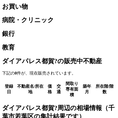
お買い物
病院・クリニック
銀行
教育
ダイアパレス都賀?の販売中不動産
下記の
0
件が、現在販売されています。
間取り
登録
不動産名/所在
価
交
築年
所在階/階
専有面
日
地
格
通
月
数
積
ダイアパレス都賀?周辺の相場情報（千
葉市若葉区の集計結果です）