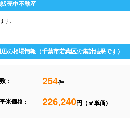
の販売中不動産
ます。
周辺の相場情報（千葉市若葉区の集計結果です）
254
 :
件
226,240
平米価格 :
円（㎡単価）