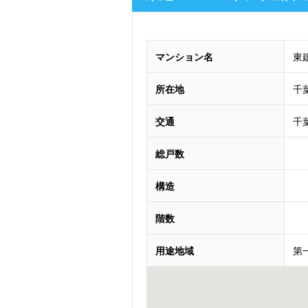
マンション名
東
所在地
千
交通
千
総戸数
構造
階数
用途地域
第