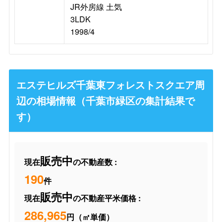
JR外房線 土気
3LDK
1998/4
エステヒルズ千葉東フォレストスクエア周
辺の相場情報（千葉市緑区の集計結果で
す）
販売中
現在
の不動産数 :
190
件
販売中
現在
の不動産平米価格 :
286,965
円（㎡単価）