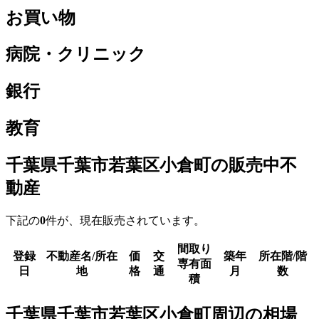
お買い物
病院・クリニック
銀行
教育
千葉県千葉市若葉区小倉町の販売中不
動産
下記の
0
件が、現在販売されています。
間取り
登録
不動産名/所在
価
交
築年
所在階/階
専有面
日
地
格
通
月
数
積
千葉県千葉市若葉区小倉町周辺の相場