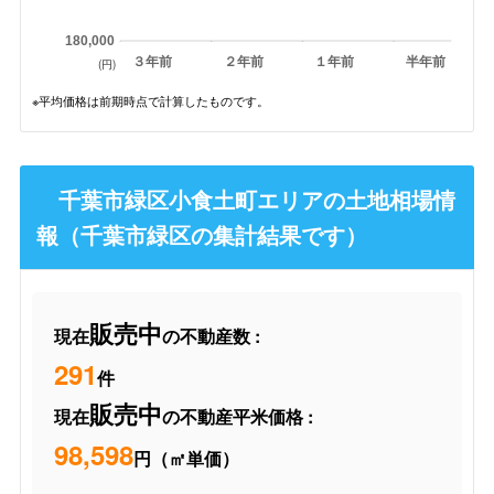
180,000
３年前
２年前
１年前
半年前
(円)
※平均価格は前期時点で計算したものです。
千葉市緑区小食土町エリアの土地相場情
報（千葉市緑区の集計結果です）
販売中
現在
の不動産数 :
291
件
販売中
現在
の不動産平米価格 :
98,598
円（㎡単価）