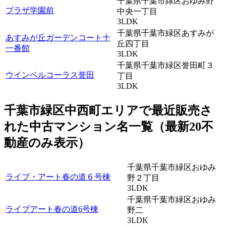
千葉県千葉市緑区おゆみ野
プラザ学園前
中央一丁目
3LDK
千葉県千葉市緑区あすみが
あすみが丘ガーデンコート十
丘四丁目
一番館
3LDK
千葉県千葉市緑区誉田町３
ウインベルコーラス誉田
丁目
3LDK
千葉市緑区中西町エリアで最近
販売
さ
れた中古マンション名一覧（最新20不
動産のみ表示）
千葉県千葉市緑区おゆみ
ライブ・アート春の道６号棟
野２丁目
3LDK
千葉県千葉市緑区おゆみ
ライブアート春の道6号棟
野二
3LDK