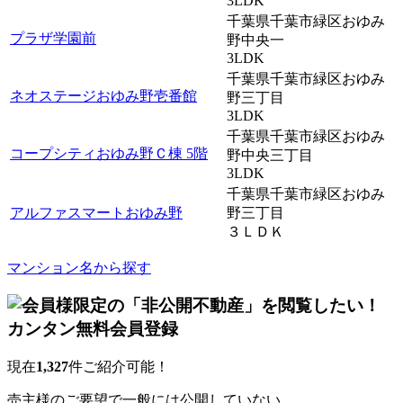
3LDK
千葉県千葉市緑区おゆみ
プラザ学園前
野中央一
3LDK
千葉県千葉市緑区おゆみ
ネオステージおゆみ野壱番館
野三丁目
3LDK
千葉県千葉市緑区おゆみ
コープシティおゆみ野Ｃ棟 5階
野中央三丁目
3LDK
千葉県千葉市緑区おゆみ
アルファスマートおゆみ野
野三丁目
３ＬＤＫ
マンション名から探す
現在
1,327
件ご紹介可能！
売主様のご要望で一般には公開していない