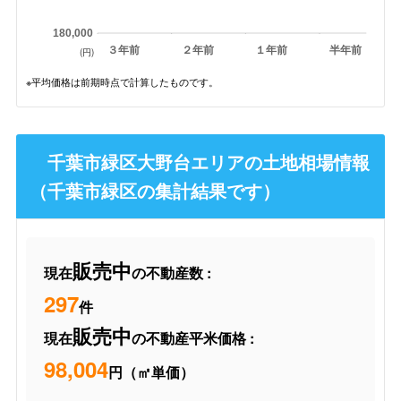
180,000
３年前
２年前
１年前
半年前
(円)
※平均価格は前期時点で計算したものです。
千葉市緑区大野台エリアの土地相場情報
（千葉市緑区の集計結果です）
販売中
現在
の不動産数 :
297
件
販売中
現在
の不動産平米価格 :
98,004
円（㎡単価）