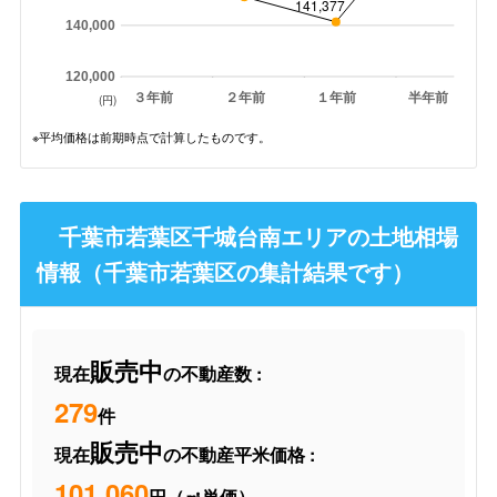
141,377
140,000
120,000
３年前
２年前
１年前
半年前
(円)
※平均価格は前期時点で計算したものです。
千葉市若葉区千城台南エリアの土地相場
情報（千葉市若葉区の集計結果です）
販売中
現在
の不動産数 :
279
件
販売中
現在
の不動産平米価格 :
101,060
円（㎡単価）