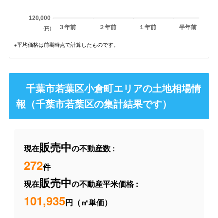
120,000
３年前
２年前
１年前
半年前
(円)
※平均価格は前期時点で計算したものです。
千葉市若葉区小倉町エリアの土地相場情
報（千葉市若葉区の集計結果です）
販売中
現在
の不動産数 :
272
件
販売中
現在
の不動産平米価格 :
101,935
円（㎡単価）