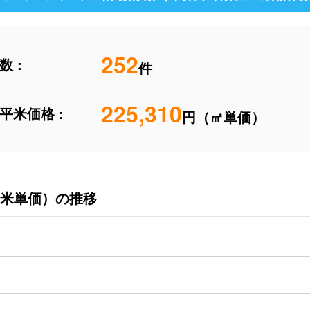
252
 :
件
225,310
平米価格 :
円（㎡単価）
米単価）の推移