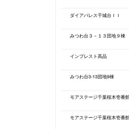
ダイアパレス千城台ＩＩ
みつわ台３－１３団地９棟
インプレスト高品
みつわ台3-13団地9棟
モアステージ千葉桜木壱番
モアステージ千葉桜木壱番