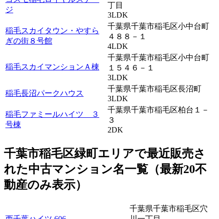
丁目
ジ
3LDK
千葉県千葉市稲毛区小中台町
稲毛スカイタウン・やすら
４８８－１
ぎの街８号館
4LDK
千葉県千葉市稲毛区小中台町
稲毛スカイマンションＡ棟
１５４６－１
3LDK
千葉県千葉市稲毛区長沼町
稲毛長沼パークハウス
3LDK
千葉県千葉市稲毛区柏台１－
稲毛ファミールハイツ ３
３
号棟
2DK
千葉市稲毛区緑町エリアで最近
販売
さ
れた中古マンション名一覧（最新20不
動産のみ表示）
千葉県千葉市稲毛区穴
西千葉ハイツ 606
川一丁目