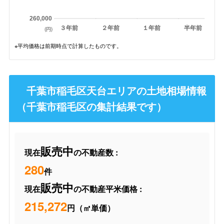
260,000
３年前
２年前
１年前
半年前
(円)
※平均価格は前期時点で計算したものです。
千葉市稲毛区天台エリアの土地相場情報
（千葉市稲毛区の集計結果です）
販売中
現在
の不動産数 :
280
件
販売中
現在
の不動産平米価格 :
215,272
円（㎡単価）