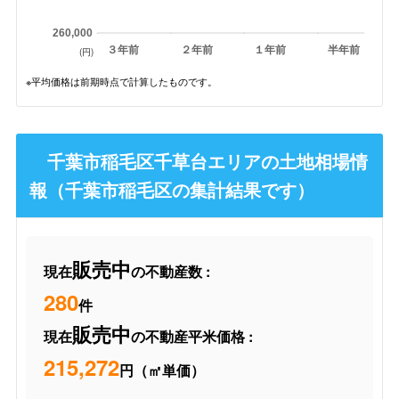
260,000
３年前
２年前
１年前
半年前
(円)
※平均価格は前期時点で計算したものです。
千葉市稲毛区千草台エリアの土地相場情
報（千葉市稲毛区の集計結果です）
販売中
現在
の不動産数 :
280
件
販売中
現在
の不動産平米価格 :
215,272
円（㎡単価）