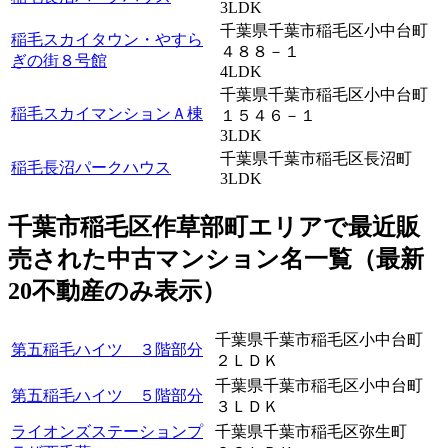
3LDK
千葉県千葉市稲毛区小中台町
稲毛スカイタウン・やすら
４８８－１
ぎの街８号館
4LDK
千葉県千葉市稲毛区小中台町
稲毛スカイマンションＡ棟
１５４６－１
3LDK
千葉県千葉市稲毛区長沼町
稲毛長沼パークハウス
3LDK
千葉市稲毛区作草部町エリアで最近
販
売
された中古マンション名一覧（最新
20不動産のみ表示）
千葉県千葉市稲毛区小中台町
第五稲毛ハイツ ３階部分
２ＬＤＫ
千葉県千葉市稲毛区小中台町
第五稲毛ハイツ ５階部分
３ＬＤＫ
ライオンズステーションプ
千葉県千葉市稲毛区弥生町