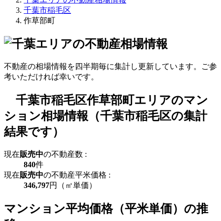
千葉市稲毛区
作草部町
不動産の相場情報を四半期毎に集計し更新しています。ご参
考いただければ幸いです。
千葉市稲毛区作草部町エリアのマン
ション相場情報（千葉市稲毛区の集計
結果です）
現在
販売中
の不動産数 :
840
件
現在
販売中
の不動産平米価格 :
346,797
円（㎡単価）
マンション平均価格（平米単価）の推