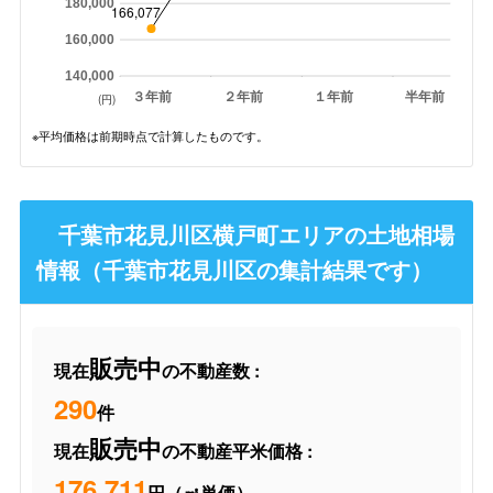
180,000
166,077
160,000
140,000
３年前
２年前
１年前
半年前
(円)
※平均価格は前期時点で計算したものです。
千葉市花見川区横戸町エリアの土地相場
情報（千葉市花見川区の集計結果です）
販売中
現在
の不動産数 :
290
件
販売中
現在
の不動産平米価格 :
176,711
円（㎡単価）