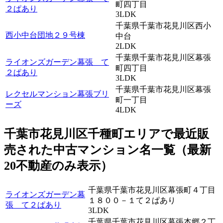
町四丁目
２ぱあり
3LDK
千葉県千葉市花見川区西小
西小中台団地２９号棟
中台
2LDK
千葉県千葉市花見川区幕張
ライオンズガーデン幕張 て
町四丁目
２ぱあり
3LDK
千葉県千葉市花見川区幕張
レクセルマンション幕張ブリ
町一丁目
ーズ
4LDK
千葉市花見川区千種町エリアで最近
販
売
された中古マンション名一覧（最新
20不動産のみ表示）
千葉県千葉市花見川区幕張町４丁目
ライオンズガーデン幕
１８００－１て２ぱあり
張 て２ぱあり
3LDK
千葉県千葉市花見川区幕張本郷２丁