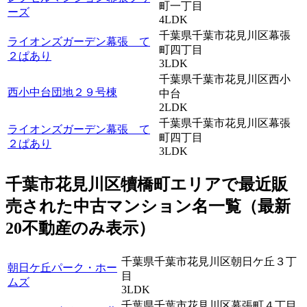
町一丁目
ーズ
4LDK
千葉県千葉市花見川区幕張
ライオンズガーデン幕張 て
町四丁目
２ぱあり
3LDK
千葉県千葉市花見川区西小
西小中台団地２９号棟
中台
2LDK
千葉県千葉市花見川区幕張
ライオンズガーデン幕張 て
町四丁目
２ぱあり
3LDK
千葉市花見川区犢橋町エリアで最近
販
売
された中古マンション名一覧（最新
20不動産のみ表示）
千葉県千葉市花見川区朝日ケ丘３丁
朝日ケ丘パーク・ホー
目
ムズ
3LDK
千葉県千葉市花見川区幕張町４丁目