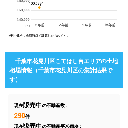
180,000
166,077
160,000
140,000
３年前
２年前
１年前
半年前
(円)
※平均価格は前期時点で計算したものです。
千葉市花見川区こてはし台エリアの土地
相場情報（千葉市花見川区の集計結果で
す）
販売中
現在
の不動産数 :
290
件
販売中
現在
の不動産平米価格 :