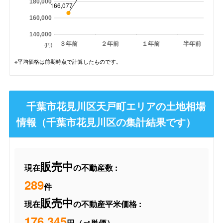
180,000
166,077
160,000
140,000
３年前
２年前
１年前
半年前
(円)
※平均価格は前期時点で計算したものです。
千葉市花見川区天戸町エリアの土地相場
情報（千葉市花見川区の集計結果です）
販売中
現在
の不動産数 :
289
件
販売中
現在
の不動産平米価格 :
176,345
円（㎡単価）