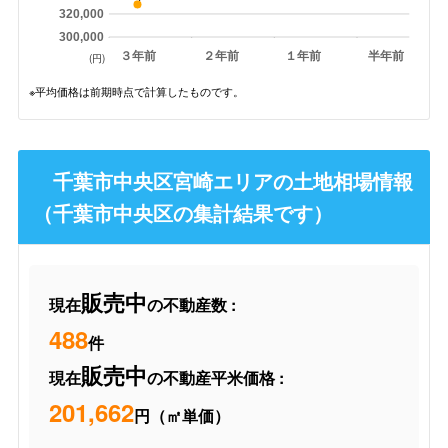
320,000
300,000
３年前
２年前
１年前
半年前
(円)
※平均価格は前期時点で計算したものです。
千葉市中央区宮崎エリアの土地相場情報
（千葉市中央区の集計結果です）
販売中
現在
の不動産数 :
488
件
販売中
現在
の不動産平米価格 :
201,662
円（㎡単価）